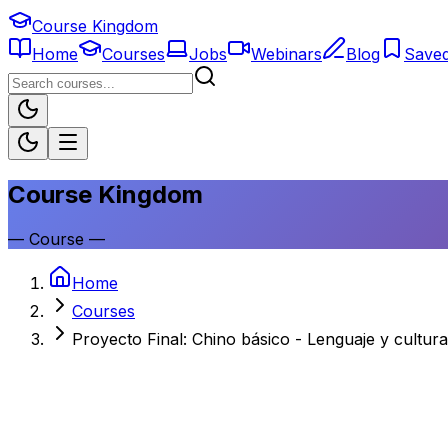
Course Kingdom
Home
Courses
Jobs
Webinars
Blog
Save
Course Kingdom
—
Course
—
Home
Courses
Proyecto Final: Chino básico - Lenguaje y cultur