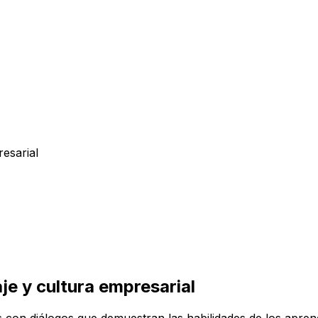
resarial
je y cultura empresarial
s con diálogos que demuestran las habilidades de los aprend