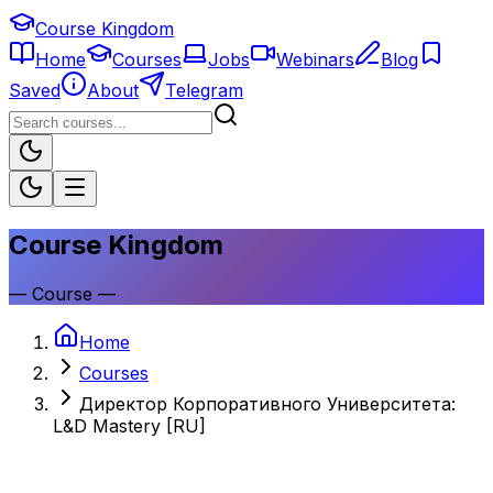
Course Kingdom
Home
Courses
Jobs
Webinars
Blog
Saved
About
Telegram
Course Kingdom
—
Course
—
Home
Courses
Директор Корпоративного Университета:
L&D Mastery [RU]