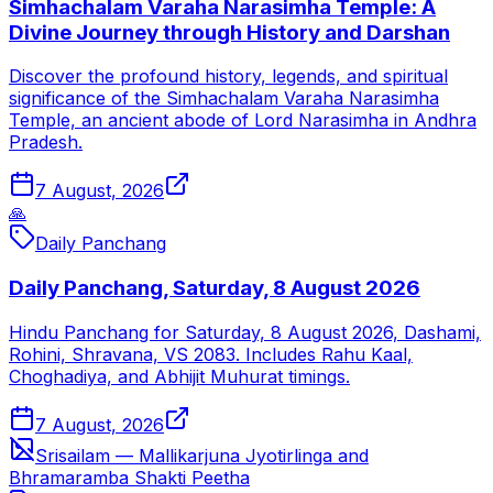
Simhachalam Varaha Narasimha Temple: A
Divine Journey through History and Darshan
Discover the profound history, legends, and spiritual
significance of the Simhachalam Varaha Narasimha
Temple, an ancient abode of Lord Narasimha in Andhra
Pradesh.
7 August, 2026
🙏
Daily Panchang
Daily Panchang, Saturday, 8 August 2026
Hindu Panchang for Saturday, 8 August 2026, Dashami,
Rohini, Shravana, VS 2083. Includes Rahu Kaal,
Choghadiya, and Abhijit Muhurat timings.
7 August, 2026
Srisailam — Mallikarjuna Jyotirlinga and
Bhramaramba Shakti Peetha