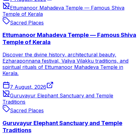
Ettumanoor Mahadeva Temple — Famous Shiva
Temple of Kerala
Sacred Places
Ettumanoor Mahadeva Temple — Famous Shiva
Temple of Kerala
Discover the divine history, architectural beauty,
Ezharaponnana festival, Valiya Vilakku traditions, and
spiritual rituals of Ettumanoor Mahadeva Temple in
Kerala.
7 August, 2026
Guruvayur Elephant Sanctuary and Temple
Traditions
Sacred Places
Guruvayur Elephant Sanctuary and Temple
Traditions