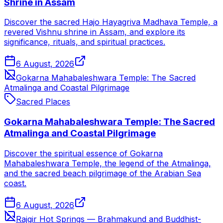
Shrine in Assam
Discover the sacred Hajo Hayagriva Madhava Temple, a
revered Vishnu shrine in Assam, and explore its
significance, rituals, and spiritual practices.
6 August, 2026
Gokarna Mahabaleshwara Temple: The Sacred
Atmalinga and Coastal Pilgrimage
Sacred Places
Gokarna Mahabaleshwara Temple: The Sacred
Atmalinga and Coastal Pilgrimage
Discover the spiritual essence of Gokarna
Mahabaleshwara Temple, the legend of the Atmalinga,
and the sacred beach pilgrimage of the Arabian Sea
coast.
6 August, 2026
Rajgir Hot Springs — Brahmakund and Buddhist-