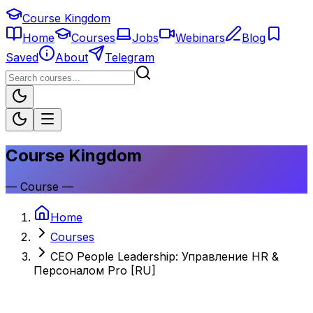
Course Kingdom
Home
Courses
Jobs
Webinars
Blog
Saved
About
Telegram
Course Kingdom
—
Course
—
Home
Courses
CEO People Leadership: Управление HR &
Персоналом Pro [RU]