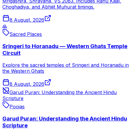
Mrigashira, Shravana, VS 2083. Includes Rahu Kaal,
Choghadiya, and Abhijit Muhurat timings.
8 August, 2026
🙏
Sacred Places
Sringeri to Horanadu — Western Ghats Temple
Circuit
Explore the sacred temples of Sringeri and Horanadu in
the Western Ghats
8 August, 2026
Garud Puran: Understanding the Ancient Hindu
Scripture
Poojas
Garud Puran: Understanding the Ancient Hindu
Scripture