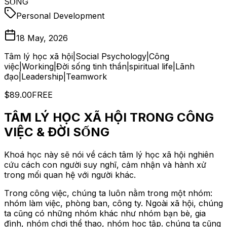
SỐNG
Personal Development
18 May, 2026
Tâm lý học xã hội|Social Psychology|Công
việc|Working|Đời sống tinh thần|spiritual life|Lãnh
đạo|Leadership|Teamwork
$89.00
FREE
TÂM LÝ HỌC XÃ HỘI TRONG CÔNG
VIỆC & ĐỜI SỐNG
Khoá học này sẽ nói về cách tâm lý học xã hội nghiên
cứu cách con người suy nghĩ, cảm nhận và hành xử
trong mối quan hệ với người khác.
Trong công việc, chúng ta luôn nằm trong một nhóm:
nhóm làm việc, phòng ban, công ty. Ngoài xã hội, chúng
ta cũng có những nhóm khác như nhóm bạn bè, gia
đình, nhóm chơi thể thao, nhóm học tập. chúng ta cũng