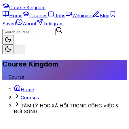
Course Kingdom
Home
Courses
Jobs
Webinars
Blog
Saved
About
Telegram
Course Kingdom
—
Course
—
Home
Courses
TÂM LÝ HỌC XÃ HỘI TRONG CÔNG VIỆC &
ĐỜI SỐNG