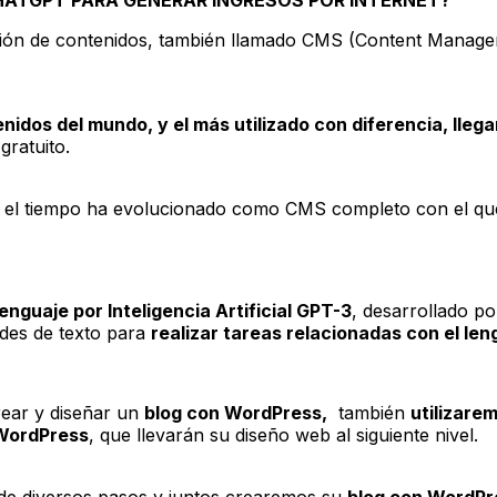
stión de contenidos, también llamado CMS (Content Manage
nidos del mundo, y el más utilizado con diferencia, lle
ratuito.
l tiempo ha evolucionado como CMS completo con el que p
enguaje por Inteligencia Artificial GPT-3
, desarrollado p
des de texto para
realizar tareas relacionadas con el len
rear y diseñar un
blog con WordPress,
también
utilizare
 WordPress
, que llevarán su diseño web al siguiente nivel.
 de diversos pasos y juntos crearemos su
blog con WordPr