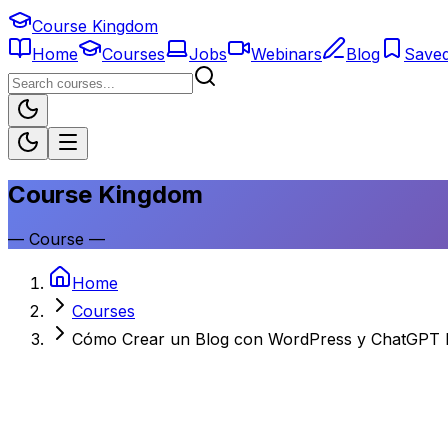
Course Kingdom
Home
Courses
Jobs
Webinars
Blog
Save
Course Kingdom
—
Course
—
Home
Courses
Cómo Crear un Blog con WordPress y ChatGPT 