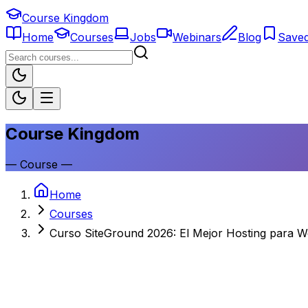
Course Kingdom
Home
Courses
Jobs
Webinars
Blog
Save
Course Kingdom
—
Course
—
Home
Courses
Curso SiteGround 2026: El Mejor Hosting para 