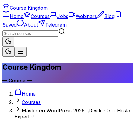
Course Kingdom
Home
Courses
Jobs
Webinars
Blog
Saved
About
Telegram
Course Kingdom
—
Course
—
Home
Courses
Máster en WordPress 2026, ¡Desde Cero Hasta
Experto!