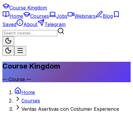
Course Kingdom
Home
Courses
Jobs
Webinars
Blog
Saved
About
Telegram
Course Kingdom
—
Course
—
Home
Courses
Ventas Asertivas con Costumer Experience