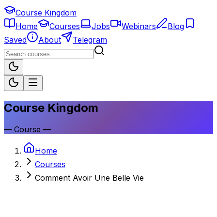
Course Kingdom
Home
Courses
Jobs
Webinars
Blog
Saved
About
Telegram
Course Kingdom
—
Course
—
Home
Courses
Comment Avoir Une Belle Vie