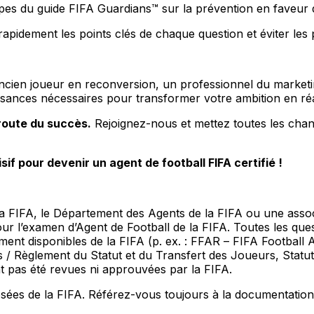
ipes du guide FIFA Guardians™ sur la prévention en faveur 
rapidement les points clés de chaque question et éviter les 
ancien joueur en reconversion, un professionnel du market
ssances nécessaires pour transformer votre ambition en réa
 route du succès.
Rejoignez-nous et mettez toutes les chanc
if pour devenir un agent de football FIFA certifié !
par la FIFA, le Département des Agents de la FIFA ou une a
ur l’examen d’Agent de Football de la FIFA. Toutes les que
ment disponibles de la FIFA (p. ex. : FFAR –
FIFA Football 
s
/ Règlement du Statut et du Transfert des Joueurs, Statuts
t pas été revues ni approuvées par la FIFA.
ées de la FIFA. Référez-vous toujours à la documentation o