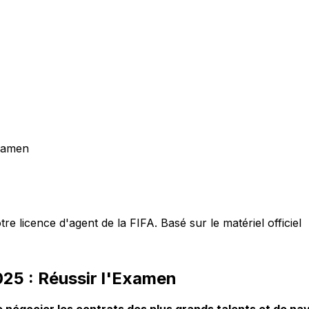
Examen
re licence d'agent de la FIFA. Basé sur le matériel officiel
25 : Réussir l'Examen
e négocier les contrats des plus grands talents et de n