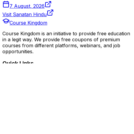
7 August, 2026
Visit Sanatan Hindu
Course Kingdom
Course Kingdom is an initiative to provide free education
in a legit way. We provide free coupons of premium
courses from different platforms, webinars, and job
opportunities.
Quick Links
Home
Courses
Categories
Webinars
Jobs
Blog
Saved Courses
About Us
FAQ
Terms and Conditions