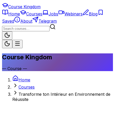
Course Kingdom
Home
Courses
Jobs
Webinars
Blog
Saved
About
Telegram
Course Kingdom
—
Course
—
Home
Courses
Transforme ton Intérieur en Environnement de
Réussite