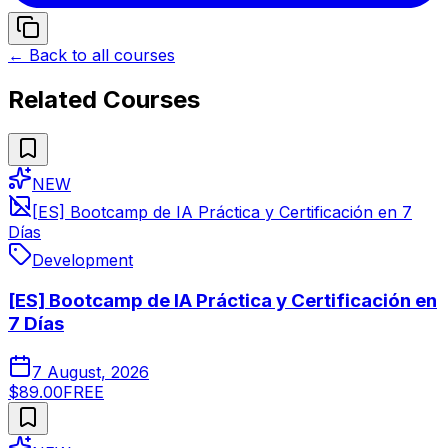
← Back to all courses
Related Courses
NEW
[ES] Bootcamp de IA Práctica y Certificación en 7
Días
Development
[ES] Bootcamp de IA Práctica y Certificación en
7 Días
7 August, 2026
$89.00
FREE