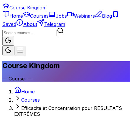
Course Kingdom
Home
Courses
Jobs
Webinars
Blog
Saved
About
Telegram
Course Kingdom
—
Course
—
Home
Courses
Efficacité et Concentration pour RÉSULTATS
EXTRÊMES