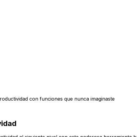
roductividad con funciones que nunca imaginaste
vidad
tividad al siguiente nivel con esta poderosa herramienta ba