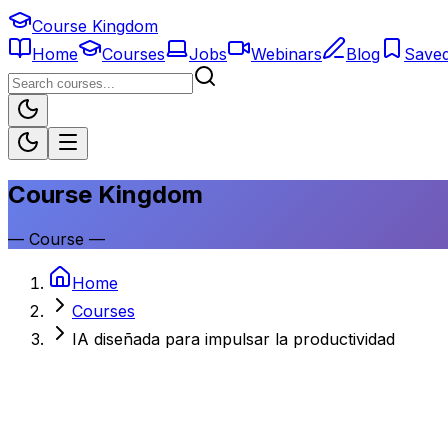
Course Kingdom
Home
Courses
Jobs
Webinars
Blog
Save
Course Kingdom
—
Course
—
Home
Courses
IA diseñada para impulsar la productividad