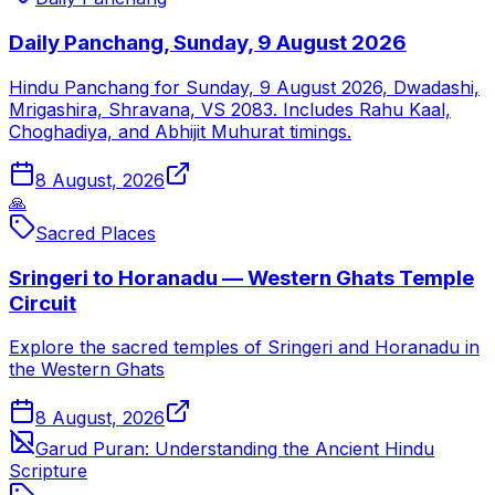
Daily Panchang, Sunday, 9 August 2026
Hindu Panchang for Sunday, 9 August 2026, Dwadashi,
Mrigashira, Shravana, VS 2083. Includes Rahu Kaal,
Choghadiya, and Abhijit Muhurat timings.
8 August, 2026
🙏
Sacred Places
Sringeri to Horanadu — Western Ghats Temple
Circuit
Explore the sacred temples of Sringeri and Horanadu in
the Western Ghats
8 August, 2026
Garud Puran: Understanding the Ancient Hindu
Scripture