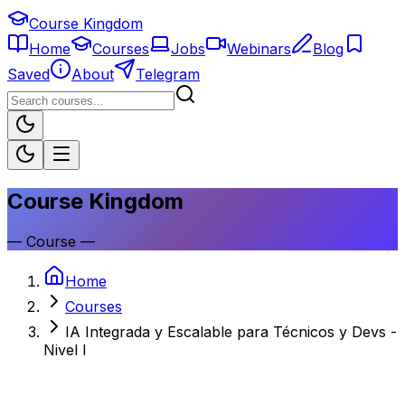
Course Kingdom
Home
Courses
Jobs
Webinars
Blog
Saved
About
Telegram
Course Kingdom
—
Course
—
Home
Courses
IA Integrada y Escalable para Técnicos y Devs -
Nivel I