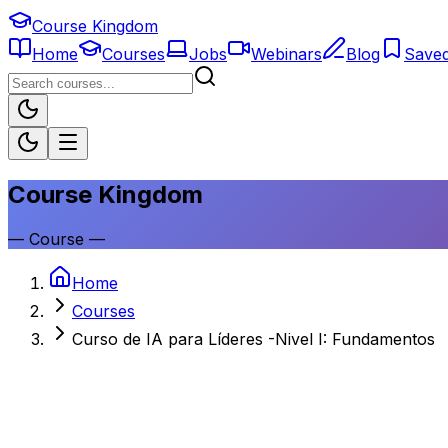
Course Kingdom
Home
Courses
Jobs
Webinars
Blog
Save
Course Kingdom
—
Course
—
Home
Courses
Curso de IA para Líderes -Nivel I: Fundamentos