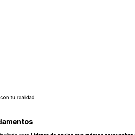
 con tu realidad
undamentos
á diseñado para
Líderes de equipo que quieren aprovechar 