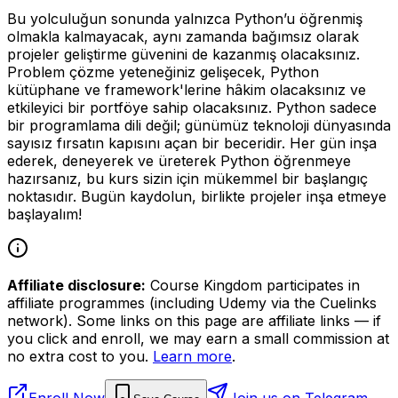
Bu yolculuğun sonunda yalnızca Python’u öğrenmiş
olmakla kalmayacak, aynı zamanda bağımsız olarak
projeler geliştirme güvenini de kazanmış olacaksınız.
Problem çözme yeteneğiniz gelişecek, Python
kütüphane ve framework'lerine hâkim olacaksınız ve
etkileyici bir portföye sahip olacaksınız. Python sadece
bir programlama dili değil; günümüz teknoloji dünyasında
sayısız fırsatın kapısını açan bir beceridir. Her gün inşa
ederek, deneyerek ve üreterek Python öğrenmeye
hazırsanız, bu kurs sizin için mükemmel bir başlangıç
noktasıdır. Bugün kaydolun, birlikte projeler inşa etmeye
başlayalım!
Affiliate disclosure:
Course Kingdom participates in
affiliate programmes (including Udemy via the Cuelinks
network). Some links on this page are affiliate links — if
you click and enroll, we may earn a small commission at
no extra cost to you.
Learn more
.
Enroll Now
Join us on Telegram