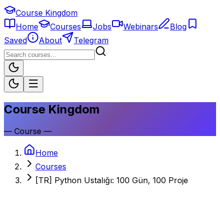
Course Kingdom
Home
Courses
Jobs
Webinars
Blog
Saved
About
Telegram
Course Kingdom
—
Course
—
Home
Courses
[TR] Python Ustalığı: 100 Gün, 100 Proje