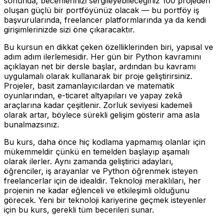
sonunda, becerilerinizi sergileyebileceğiniz 100 projeden
oluşan güçlü bir portföyünüz olacak — bu portföy iş
başvurularında, freelancer platformlarında ya da kendi
girişimlerinizde sizi öne çıkaracaktır.
Bu kursun en dikkat çeken özelliklerinden biri, yapısal ve
adım adım ilerlemesidir. Her gün bir Python kavramını
açıklayan net bir dersle başlar, ardından bu kavramı
uygulamalı olarak kullanarak bir proje geliştirirsiniz.
Projeler, basit zamanlayıcılardan ve matematik
oyunlarından, e-ticaret altyapıları ve yapay zekâ
araçlarına kadar çeşitlenir. Zorluk seviyesi kademeli
olarak artar, böylece sürekli gelişim gösterir ama asla
bunalmazsınız.
Bu kurs, daha önce hiç kodlama yapmamış olanlar için
mükemmeldir çünkü en temelden başlayıp aşamalı
olarak ilerler. Aynı zamanda geliştirici adayları,
öğrenciler, iş arayanlar ve Python öğrenmek isteyen
freelancerlar için de idealdir. Teknoloji meraklıları, her
projenin ne kadar eğlenceli ve etkileşimli olduğunu
görecek. Yeni bir teknoloji kariyerine geçmek isteyenler
için bu kurs, gerekli tüm becerileri sunar.