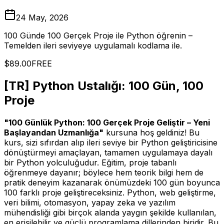
24 May, 2026
100 Günde 100 Gerçek Proje ile Python öğrenin –
Temelden ileri seviyeye uygulamalı kodlama ile.
$89.00
FREE
[TR] Python Ustalığı: 100 Gün, 100
Proje
"100 Günlük Python: 100 Gerçek Proje Geliştir – Yeni
Başlayandan Uzmanlığa"
kursuna hoş geldiniz! Bu
kurs, sizi sıfırdan alıp ileri seviye bir Python geliştiricisine
dönüştürmeyi amaçlayan, tamamen uygulamaya dayalı
bir Python yolculuğudur. Eğitim, proje tabanlı
öğrenmeye dayanır; böylece hem teorik bilgi hem de
pratik deneyim kazanarak önümüzdeki 100 gün boyunca
100 farklı proje geliştireceksiniz. Python, web geliştirme,
veri bilimi, otomasyon, yapay zeka ve yazılım
mühendisliği gibi birçok alanda yaygın şekilde kullanılan,
en erişilebilir ve güçlü programlama dillerinden biridir. Bu