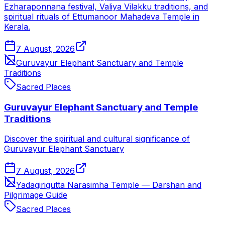
Ezharaponnana festival, Valiya Vilakku traditions, and
spiritual rituals of Ettumanoor Mahadeva Temple in
Kerala.
7 August, 2026
Guruvayur Elephant Sanctuary and Temple
Traditions
Sacred Places
Guruvayur Elephant Sanctuary and Temple
Traditions
Discover the spiritual and cultural significance of
Guruvayur Elephant Sanctuary
7 August, 2026
Yadagirigutta Narasimha Temple — Darshan and
Pilgrimage Guide
Sacred Places