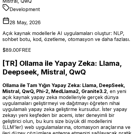
Mistral, QwQ
Development
28 May, 2026
Açık kaynak modellerle AI uygulamaları oluştur: NLP,
sohbet botu, kod, özetleme, otomasyon ve daha fazlası.
$89.00
FREE
[TR] Ollama ile Yapay Zeka: Llama,
Deepseek, Mistral, QwQ
Ollama ile Tam Yığın Yapay Zeka: Llama, DeepSeek,
Mistral, QwQ, Phi-2, MedLlama2, Granite3.2
, en yeni
açık kaynak yapay zeka modelleriyle gerçek dünya
uygulamaları geliştirmeyi ve dağıtmayı öğreten nihai
uygulamalı yapay zeka geliştirme kursudur. İster yapay
zekayı yeni keşfeden bir acemi, ister deneyimli bir
geliştirici olun, bu kurs size büyük dil modellerini
(LLM’ler) web uygulamalarına, otomasyon araçlarına ve
ileri düzey çözümlere entegre etmenizi sağlayacak pratik