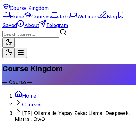
Course Kingdom
Home
Courses
Jobs
Webinars
Blog
Saved
About
Telegram
Course Kingdom
—
Course
—
Home
Courses
[TR] Ollama ile Yapay Zeka: Llama, Deepseek,
Mistral, QwQ