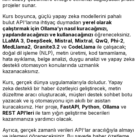
projeler sunar.
Kurs boyunca, güçlü yapay zeka modellerini pahalı
bulut API'larına ihtiyaç duymadan
yerel olarak
çalıştırmak için Ollama’yı nasıl kuracağınızı,
yapılandıracağınızı ve kullanacağınızı
öğreneceksiniz.
LLaMA 3
,
DeepSeek
,
Mistral
,
Mixtral
,
QwQ
,
Phi-2
,
MedLlama2
,
Granite3.2
ve
CodeLlama
ile çalışacak;
doğal dil işleme (NLP), metin üretimi, kod tamamlama,
hata ayıklama, belge analizi, duygu analizi ve yapay zeka
destekli otomasyon konularında uzmanlık
kazanacaksınız.
Kurs, gerçek dünya uygulamalarıyla doludur. Yapay
zeka destekli bir haber özetleyici geliştirecek, metin
düzeltme aracı oluşturacak, müşteri destek sohbet botu
yazacak ve iş otomasyonu için akıllı bir asistan
kuracaksınız. Her proje,
FastAPI
,
Python
,
Ollama
ve
REST API’leri
ile tam yığın geliştirme becerileri
kazanmanıza yardımcı olacak.
Ayrıca, gerçek zamanlı verileri API'lar aracılığıyla almayı
ve işlemeyi öğreneceksiniz. Bu sayede haber özetleme