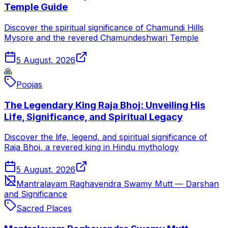
Temple Guide
Discover the spiritual significance of Chamundi Hills
Mysore and the revered Chamundeshwari Temple
5 August, 2026
🙏
Poojas
The Legendary King Raja Bhoj: Unveiling His
Life, Significance, and Spiritual Legacy
Discover the life, legend, and spiritual significance of
Raja Bhoj, a revered king in Hindu mythology
5 August, 2026
Mantralayam Raghavendra Swamy Mutt — Darshan
and Significance
Sacred Places