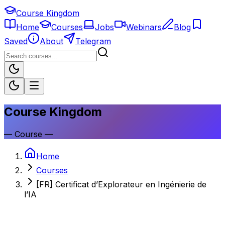
Course Kingdom
Home
Courses
Jobs
Webinars
Blog
Saved
About
Telegram
Course Kingdom
—
Course
—
Home
Courses
[FR] Certificat d’Explorateur en Ingénierie de
l’IA