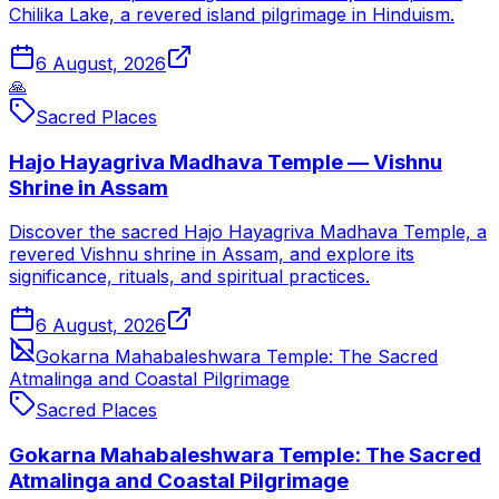
Chilika Lake, a revered island pilgrimage in Hinduism.
6 August, 2026
🙏
Sacred Places
Hajo Hayagriva Madhava Temple — Vishnu
Shrine in Assam
Discover the sacred Hajo Hayagriva Madhava Temple, a
revered Vishnu shrine in Assam, and explore its
significance, rituals, and spiritual practices.
6 August, 2026
Gokarna Mahabaleshwara Temple: The Sacred
Atmalinga and Coastal Pilgrimage
Sacred Places
Gokarna Mahabaleshwara Temple: The Sacred
Atmalinga and Coastal Pilgrimage