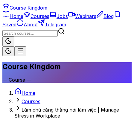
Course Kingdom
Home
Courses
Jobs
Webinars
Blog
Saved
About
Telegram
Course Kingdom
—
Course
—
Home
Courses
Làm chủ căng thẳng nơi làm việc | Manage
Stress in Workplace