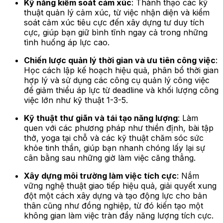
Kỹ năng kiểm soát cảm xúc
: Thành thạo các kỹ
thuật quản lý cảm xúc, từ việc nhận diện và kiểm
soát cảm xúc tiêu cực đến xây dựng tư duy tích
cực, giúp bạn giữ bình tĩnh ngay cả trong những
tình huống áp lực cao.
Chiến lược quản lý thời gian và ưu tiên công việc
:
Học cách lập kế hoạch hiệu quả, phân bổ thời gian
hợp lý và sử dụng các công cụ quản lý công việc
để giảm thiểu áp lực từ deadline và khối lượng công
việc lớn như kỹ thuật 1-3-5.
Kỹ thuật thư giãn và tái tạo năng lượng
: Làm
quen với các phương pháp như thiền định, bài tập
thở, yoga tại chỗ và các kỹ thuật chăm sóc sức
khỏe tinh thần, giúp bạn nhanh chóng lấy lại sự
cân bằng sau những giờ làm việc căng thẳng.
Xây dựng môi trường làm việc tích cực
: Nắm
vững nghệ thuật giao tiếp hiệu quả, giải quyết xung
đột một cách xây dựng và tạo động lực cho bản
thân cũng như đồng nghiệp, từ đó kiến tạo một
không gian làm việc tràn đầy năng lượng tích cực.