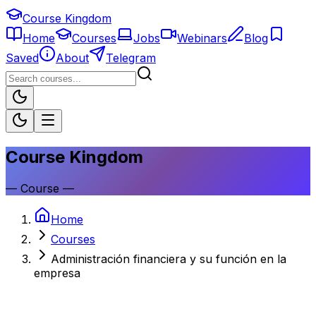
Course Kingdom
Home
Courses
Jobs
Webinars
Blog
Saved
About
Telegram
Course Kingdom
—
Course
—
Home
Courses
Administración financiera y su función en la
empresa