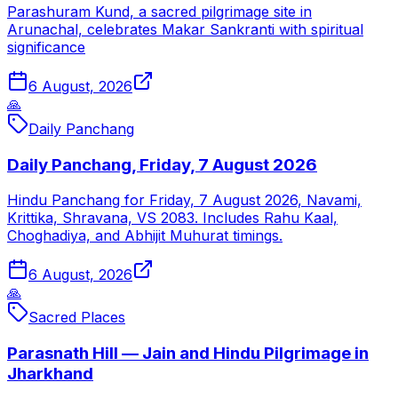
Parashuram Kund, a sacred pilgrimage site in
Arunachal, celebrates Makar Sankranti with spiritual
significance
6 August, 2026
🙏
Daily Panchang
Daily Panchang, Friday, 7 August 2026
Hindu Panchang for Friday, 7 August 2026, Navami,
Krittika, Shravana, VS 2083. Includes Rahu Kaal,
Choghadiya, and Abhijit Muhurat timings.
6 August, 2026
🙏
Sacred Places
Parasnath Hill — Jain and Hindu Pilgrimage in
Jharkhand