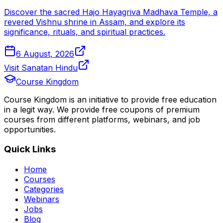
Discover the sacred Hajo Hayagriva Madhava Temple, a
revered Vishnu shrine in Assam, and explore its
significance, rituals, and spiritual practices.
6 August, 2026
Visit Sanatan Hindu
Course Kingdom
Course Kingdom is an initiative to provide free education
in a legit way. We provide free coupons of premium
courses from different platforms, webinars, and job
opportunities.
Quick Links
Home
Courses
Categories
Webinars
Jobs
Blog