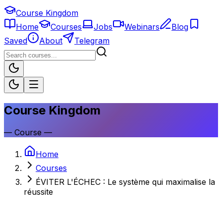
Course Kingdom
Home
Courses
Jobs
Webinars
Blog
Saved
About
Telegram
Course Kingdom
—
Course
—
Home
Courses
ÉVITER L'ÉCHEC : Le système qui maximalise la
réussite