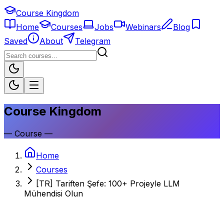
Course Kingdom
Home
Courses
Jobs
Webinars
Blog
Saved
About
Telegram
Course Kingdom
—
Course
—
Home
Courses
[TR] Tariften Şefe: 100+ Projeyle LLM
Mühendisi Olun