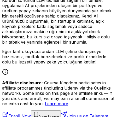
Kursun sonunda LLM teorisinde sağlam bir temele,
uygulamalı AI projelerinden oluşan bir portföye ve
üretken yapay zekanın büyüyen dünyasında yer almak
için gerekli özgüvene sahip olacaksınız. Kendi AI
ürününüzü oluşturmak, bir startup'a katılmak, açık
kaynak projelere katkı sağlamak veya sadece
arkadaşlarınıza makine öğrenimini açıklayabilmek
istiyorsanız, bu kurs sizi oraya taşıyacak—bilgiyle dolu
bir tabak ve yanında eğlenceli bir sunumla.
Eğer tarif okuyucusundan LLM şefine dönüşmeye
hazırsanız, mutfak benzetmeleri ve pratik örneklerle
dolu bu lezzetli yapay zeka yolculuğuna katılın!
Affiliate disclosure:
Course Kingdom participates in
affiliate programmes (including Udemy via the Cuelinks
network). Some links on this page are affiliate links — if
you click and enroll, we may earn a small commission at
no extra cost to you.
Learn more
.
Enroll Now
Join us on Telegram
Save Course