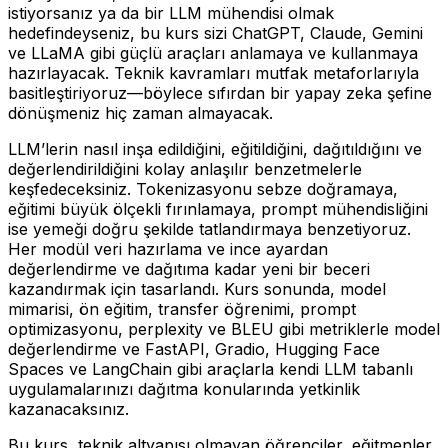
istiyorsanız ya da bir LLM mühendisi olmak
hedefindeyseniz, bu kurs sizi ChatGPT, Claude, Gemini
ve LLaMA gibi güçlü araçları anlamaya ve kullanmaya
hazırlayacak. Teknik kavramları mutfak metaforlarıyla
basitleştiriyoruz—böylece sıfırdan bir yapay zeka şefine
dönüşmeniz hiç zaman almayacak.
LLM’lerin nasıl inşa edildiğini, eğitildiğini, dağıtıldığını ve
değerlendirildiğini kolay anlaşılır benzetmelerle
keşfedeceksiniz. Tokenizasyonu sebze doğramaya,
eğitimi büyük ölçekli fırınlamaya, prompt mühendisliğini
ise yemeği doğru şekilde tatlandırmaya benzetiyoruz.
Her modül veri hazırlama ve ince ayardan
değerlendirme ve dağıtıma kadar yeni bir beceri
kazandırmak için tasarlandı. Kurs sonunda, model
mimarisi, ön eğitim, transfer öğrenimi, prompt
optimizasyonu, perplexity ve BLEU gibi metriklerle model
değerlendirme ve FastAPI, Gradio, Hugging Face
Spaces ve LangChain gibi araçlarla kendi LLM tabanlı
uygulamalarınızı dağıtma konularında yetkinlik
kazanacaksınız.
Bu kurs, teknik altyapısı olmayan öğrenciler, eğitmenler,