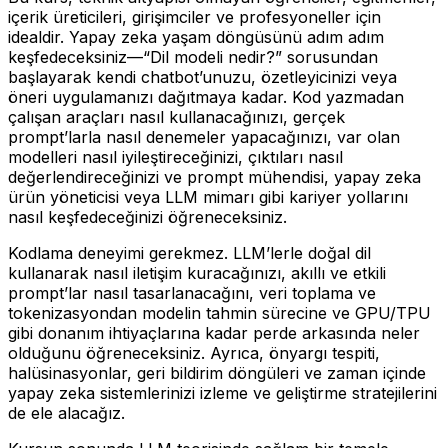
içerik üreticileri, girişimciler ve profesyoneller için
idealdir. Yapay zeka yaşam döngüsünü adım adım
keşfedeceksiniz—“Dil modeli nedir?” sorusundan
başlayarak kendi chatbot’unuzu, özetleyicinizi veya
öneri uygulamanızı dağıtmaya kadar. Kod yazmadan
çalışan araçları nasıl kullanacağınızı, gerçek
prompt’larla nasıl denemeler yapacağınızı, var olan
modelleri nasıl iyileştireceğinizi, çıktıları nasıl
değerlendireceğinizi ve prompt mühendisi, yapay zeka
ürün yöneticisi veya LLM mimarı gibi kariyer yollarını
nasıl keşfedeceğinizi öğreneceksiniz.
Kodlama deneyimi gerekmez. LLM’lerle doğal dil
kullanarak nasıl iletişim kuracağınızı, akıllı ve etkili
prompt’lar nasıl tasarlanacağını, veri toplama ve
tokenizasyondan modelin tahmin sürecine ve GPU/TPU
gibi donanım ihtiyaçlarına kadar perde arkasında neler
olduğunu öğreneceksiniz. Ayrıca, önyargı tespiti,
halüsinasyonlar, geri bildirim döngüleri ve zaman içinde
yapay zeka sistemlerinizi izleme ve geliştirme stratejilerini
de ele alacağız.