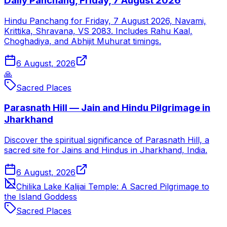
Daily Panchang, Friday, 7 August 2026
Hindu Panchang for Friday, 7 August 2026, Navami,
Krittika, Shravana, VS 2083. Includes Rahu Kaal,
Choghadiya, and Abhijit Muhurat timings.
6 August, 2026
🙏
Sacred Places
Parasnath Hill — Jain and Hindu Pilgrimage in
Jharkhand
Discover the spiritual significance of Parasnath Hill, a
sacred site for Jains and Hindus in Jharkhand, India.
6 August, 2026
Chilika Lake Kalijai Temple: A Sacred Pilgrimage to
the Island Goddess
Sacred Places