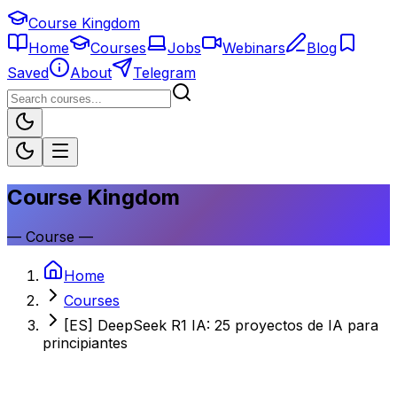
Course Kingdom
Home
Courses
Jobs
Webinars
Blog
Saved
About
Telegram
Course Kingdom
—
Course
—
Home
Courses
[ES] DeepSeek R1 IA: 25 proyectos de IA para
principiantes