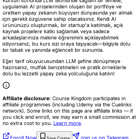
Kursun sonunda LLM teorisinde sağlam bir temele,
uygulamalı AI projelerinden oluşan bir portföye ve
üretken yapay zekanın büyüyen dünyasında yer almak
için gerekli özgüvene sahip olacaksınız. Kendi AI
ürününüzü oluşturmak, bir startup'a katılmak, açık
kaynak projelere katkı sağlamak veya sadece
arkadaşlarınıza makine öğrenimini açıklayabilmek
istiyorsanız, bu kurs sizi oraya taşıyacak—bilgiyle dolu
bir tabak ve yanında eğlenceli bir sunumla.
Eğer tarif okuyucusundan LLM şefine dönüşmeye
hazırsanız, mutfak benzetmeleri ve pratik örneklerle
dolu bu lezzetli yapay zeka yolculuğuna katılın!
Affiliate disclosure:
Course Kingdom participates in
affiliate programmes (including Udemy via the Cuelinks
network). Some links on this page are affiliate links — if
you click and enroll, we may earn a small commission at
no extra cost to you.
Learn more
.
Enroll Now
Join us on Telegram
Save Course