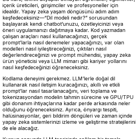
içerik üreticileri, girişimciler ve profesyoneller için
idealdir. Yapay zeka yaşam döngüsünü adım adım
keşfedeceksiniz—“Dil modeli nedir?” sorusundan
başlayarak kendi chatbot’unuzu, özetleyicinizi veya
öneri uygulamanızı dağıtmaya kadar. Kod yazmadan
çalışan araçları nasıl kullanacağınızı, gerçek
prompt’larla nasıl denemeler yapacağınızı, var olan
modelleri nasıl iyileştireceğinizi, çıktıları nasıl
değerlendireceğinizi ve prompt mühendisi, yapay zeka
ürün yöneticisi veya LLM mimarı gibi kariyer yollarını
nasıl keşfedeceğinizi öğreneceksiniz.
Kodlama deneyimi gerekmez. LLM’lerle doğal dil
kullanarak nasıl iletişim kuracağınızı, akıllı ve etkili
prompt’lar nasıl tasarlanacağını, veri toplama ve
tokenizasyondan modelin tahmin sürecine ve GPU/TPU
gibi donanım ihtiyaçlarına kadar perde arkasında neler
olduğunu öğreneceksiniz. Ayrıca, önyargı tespiti,
halüsinasyonlar, geri bildirim döngüleri ve zaman içinde
yapay zeka sistemlerinizi izleme ve geliştirme stratejilerini
de ele alacağız.