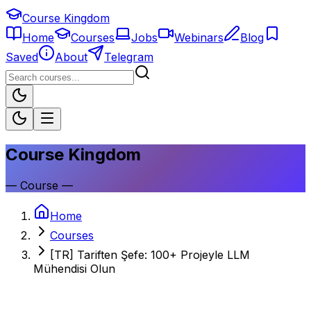
Course Kingdom
Home
Courses
Jobs
Webinars
Blog
Saved
About
Telegram
Course Kingdom
—
Course
—
Home
Courses
[TR] Tariften Şefe: 100+ Projeyle LLM
Mühendisi Olun