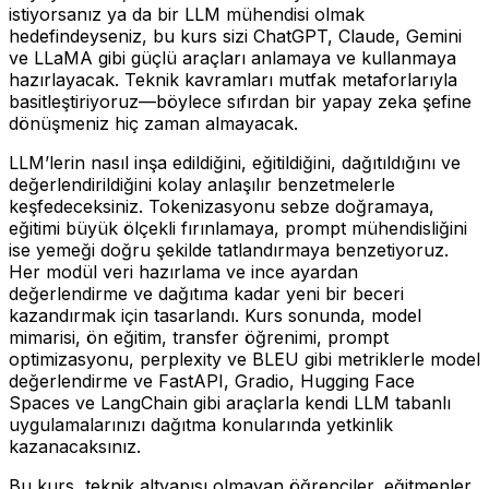
istiyorsanız ya da bir LLM mühendisi olmak
hedefindeyseniz, bu kurs sizi ChatGPT, Claude, Gemini
ve LLaMA gibi güçlü araçları anlamaya ve kullanmaya
hazırlayacak. Teknik kavramları mutfak metaforlarıyla
basitleştiriyoruz—böylece sıfırdan bir yapay zeka şefine
dönüşmeniz hiç zaman almayacak.
LLM’lerin nasıl inşa edildiğini, eğitildiğini, dağıtıldığını ve
değerlendirildiğini kolay anlaşılır benzetmelerle
keşfedeceksiniz. Tokenizasyonu sebze doğramaya,
eğitimi büyük ölçekli fırınlamaya, prompt mühendisliğini
ise yemeği doğru şekilde tatlandırmaya benzetiyoruz.
Her modül veri hazırlama ve ince ayardan
değerlendirme ve dağıtıma kadar yeni bir beceri
kazandırmak için tasarlandı. Kurs sonunda, model
mimarisi, ön eğitim, transfer öğrenimi, prompt
optimizasyonu, perplexity ve BLEU gibi metriklerle model
değerlendirme ve FastAPI, Gradio, Hugging Face
Spaces ve LangChain gibi araçlarla kendi LLM tabanlı
uygulamalarınızı dağıtma konularında yetkinlik
kazanacaksınız.
Bu kurs, teknik altyapısı olmayan öğrenciler, eğitmenler,