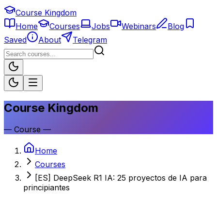
Course Kingdom
Home
Courses
Jobs
Webinars
Blog
Saved
About
Telegram
Course Kingdom
—
Course
—
Home
Courses
[ES] DeepSeek R1 IA: 25 proyectos de IA para
principiantes