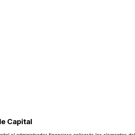
e Capital
tal el administrador financiero aplicarás los elementos del