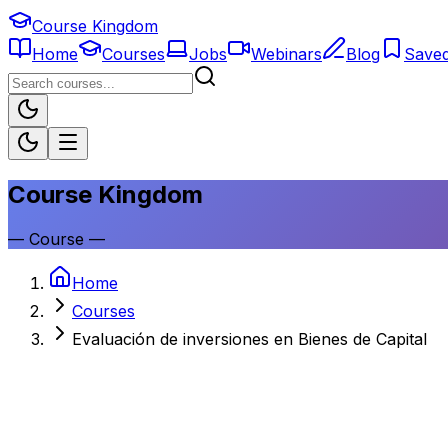
Course Kingdom
Home
Courses
Jobs
Webinars
Blog
Save
Course Kingdom
—
Course
—
Home
Courses
Evaluación de inversiones en Bienes de Capital