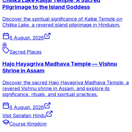
Chilika Lake Kalijai Temple: A Sacred
Pilgrimage to the Island Goddess
Discover the spiritual significance of Kalijai Temple on
Chilika Lake, a revered island pilgrimage in Hinduism.
6 August, 2026
🙏
Sacred Places
Hajo Hayagriva Madhava Temple — Vishnu
Shrine in Assam
Discover the sacred Hajo Hayagriva Madhava Temple, a
revered Vishnu shrine in Assam, and explore its
significance, rituals, and spiritual practices.
6 August, 2026
Visit Sanatan Hindu
Course Kingdom