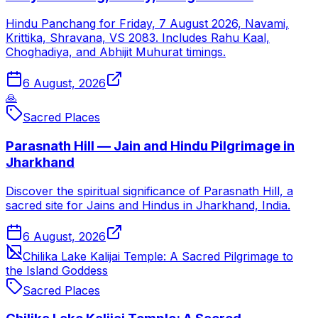
Hindu Panchang for Friday, 7 August 2026, Navami,
Krittika, Shravana, VS 2083. Includes Rahu Kaal,
Choghadiya, and Abhijit Muhurat timings.
6 August, 2026
🙏
Sacred Places
Parasnath Hill — Jain and Hindu Pilgrimage in
Jharkhand
Discover the spiritual significance of Parasnath Hill, a
sacred site for Jains and Hindus in Jharkhand, India.
6 August, 2026
Chilika Lake Kalijai Temple: A Sacred Pilgrimage to
the Island Goddess
Sacred Places