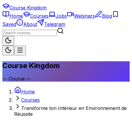
Course Kingdom
Home
Courses
Jobs
Webinars
Blog
Saved
About
Telegram
Course Kingdom
—
Course
—
Home
Courses
Transforme ton Intérieur en Environnement de
Réussite