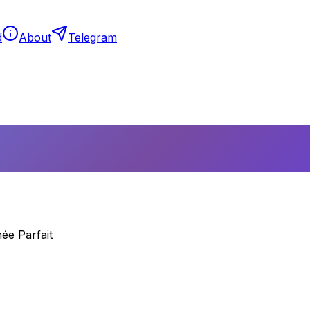
d
About
Telegram
née Parfait