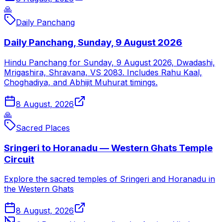
🙏
Daily Panchang
Daily Panchang, Sunday, 9 August 2026
Hindu Panchang for Sunday, 9 August 2026, Dwadashi,
Mrigashira, Shravana, VS 2083. Includes Rahu Kaal,
Choghadiya, and Abhijit Muhurat timings.
8 August, 2026
🙏
Sacred Places
Sringeri to Horanadu — Western Ghats Temple
Circuit
Explore the sacred temples of Sringeri and Horanadu in
the Western Ghats
8 August, 2026