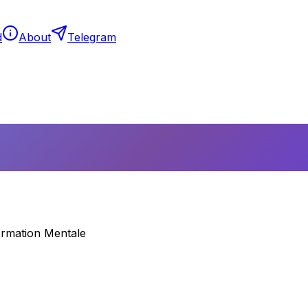
d
About
Telegram
rmation Mentale