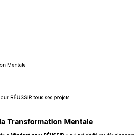
on Mentale
pour RÉUSSIR tous ses projets
a Transformation Mentale
de «
Mindset pour RÉUSSIR
» qui est dédié au développemen