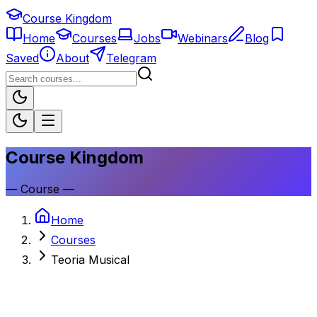
Course Kingdom
Home
Courses
Jobs
Webinars
Blog
Saved
About
Telegram
Course Kingdom
—
Course
—
Home
Courses
Teoria Musical