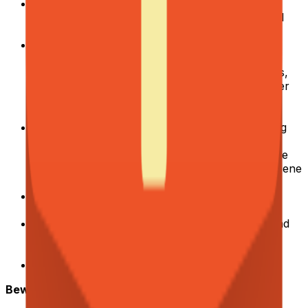
Umfassende End-to-End-Verantwortung:
Gestalte das finanzielle Fundament einer schnell
skalierenden Plattform von Grund auf mit.
Beschleunigtes Karrierewachstum:
Direkte
Einblicke in die Skalierung eines
wachstumsstarken, operativ intensiven Startups,
ein starkes Sprungbrett für spätere Finanz- oder
Gründerrollen. Flache Hierarchien, direkte
Entscheidungswege.
Direktes Mentoring vom COO
. Du arbeitest eng
mit unserem COO zusammen, bekommst
regelmäßiges Feedback und lernst, wie operative
und finanzielle Entscheidungen auf Führungsebene
getroffen werden.
Top-Standort:
Arbeite aus unserem zentralen
Büro in Berlin-Mitte (Rosenthaler Platz).
Top-Produkt:
NPS-Werte von über 90 (B2B und
B2C) und konstant hohe Google-Bewertungen
zwischen 4,8 und 5,0 Sternen.
Arbeitslaptop
und
Wellpass.
Bewerbungsprozess