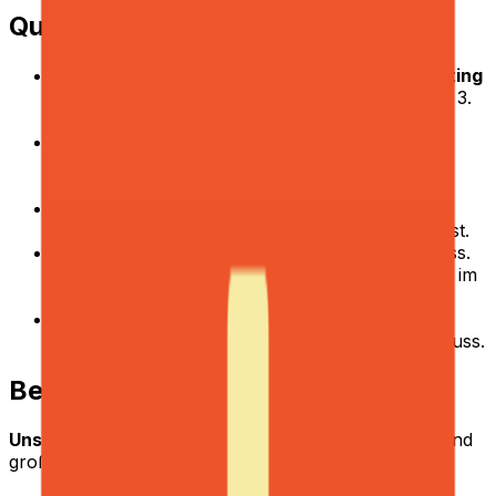
Qualifikation
Laufendes Studium in BWL, Finance, Accounting
oder einem verwandten Bereich, mindestens im 3.
Semester.
Grundkenntnisse in Rechnungslegung
(HGB-
Grundlagen aus dem Studium reichen
als
Einstieg).
Hohe Zahlenaffinität und Detailgenauigkeit. Du
prüfst lieber zweimal, bevor du etwas abschickst.
Verhandlungssicheres
Deutsch (C2)
ist ein Muss.
Gutes Englisch für die tägliche Zusammenarbeit im
Team.
Erste praktische Erfahrungen (Praktikum,
Nebenjob, Hilfskraft) sind ein Plus, aber kein Muss.
Benefits
Unser Angebot:
Kleines HQ-Team, hohe Intensität und
große Wirkung.