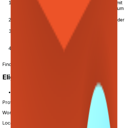
Erstes Kennenlernen:
30-minütiges Gespräch mit
Sebastian oder Samuel (Strategy und Finance) um
Ziele und Kontext abzugleichen.
Case Study:
Take-Home Case zur Beurteilung der
Eignung für die Rolle.
Gespräch mit dem Gründerteam:
30-minütiges
Interview mit dem CEO zur Abstimmung auf die
Mission.
Team Lunch:
Kultureller Fit bei einem
gemeinsamen Essen mit dem Team.
Find
Jobs in Germany
on Arbeitnow
Eligibility / Benefits
Finance
Profile
Working student
Location