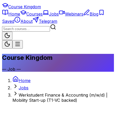
Course Kingdom
Home
Courses
Jobs
Webinars
Blog
Saved
About
Telegram
Course Kingdom
—
Job
—
Home
Jobs
Werkstudent Finance & Accounting (m/w/d) |
Mobility Start-up (T1-VC backed)