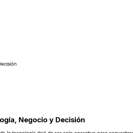
ecisión
ogía, Negocio y Decisión
e la tecnología dejó de ser solo operativo para convertirse