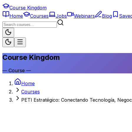
Course Kingdom
Home
Courses
Jobs
Webinars
Blog
Save
Course Kingdom
—
Course
—
Home
Courses
PETI Estratégico: Conectando Tecnología, Negoci